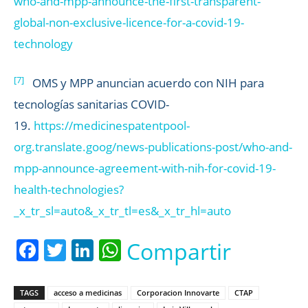
who-and-mpp-announce-the-first-transparent-
global-non-exclusive-licence-for-a-covid-19-
technology
[7]
OMS y MPP anuncian acuerdo con NIH para
tecnologías sanitarias COVID-
19.
https://medicinespatentpool-
org.translate.goog/news-publications-post/who-and-
mpp-announce-agreement-with-nih-for-covid-19-
health-technologies?
_x_tr_sl=auto&_x_tr_tl=es&_x_tr_hl=auto
Facebook
Twitter
LinkedIn
WhatsApp
Compartir
TAGS
acceso a medicinas
Corporacion Innovarte
CTAP