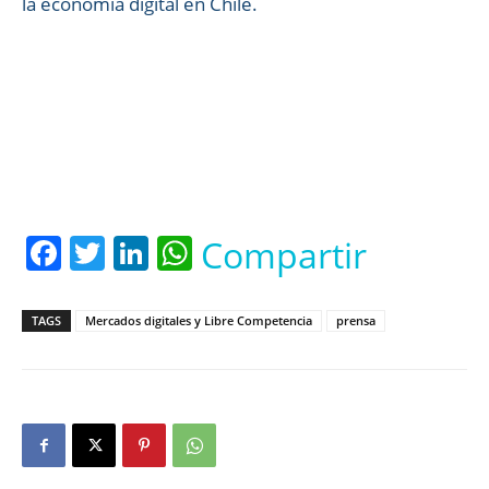
la economía digital en Chile.
Facebook
Twitter
LinkedIn
WhatsApp
Compartir
TAGS
Mercados digitales y Libre Competencia
prensa