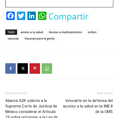
Facebook
Twitter
LinkedIn
WhatsApp
Compartir
TAGS
acceso a la salud
Acceso a medicamentos
oxfam
vacunas
Vacunas para la gente
Previous article
Next article
Alianza A2K solicita a la
Innovarte en la defensa del
Suprema Corte de Justicia de
acceso a la salud en la INB 8
México considerar el Articulo
de la OMS
19 sobre reformas a la Ley de