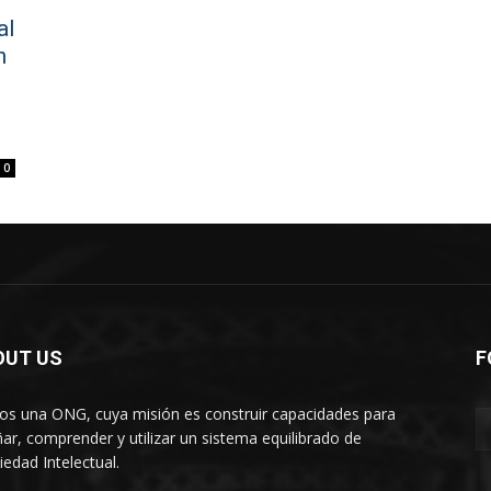
al
n
o
0
OUT US
F
s una ONG, cuya misión es construir capacidades para
ñar, comprender y utilizar un sistema equilibrado de
iedad Intelectual.