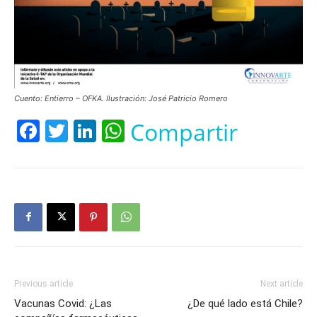
Cuento: Entierro – OFKA. Ilustración: José Patricio Romero
Facebook
Twitter
LinkedIn
WhatsApp
Compartir
Previous article
Next article
Vacunas Covid: ¿Las
¿De qué lado está Chile?