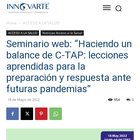
Home
ACCESO A LA SALUD
ACCESO A LA SALUD
Noticias Acceso a la Salud
Seminario web: “Haciendo un
balance de C-TAP: lecciones
aprendidas para la
preparación y respuesta ante
futuras pandemias”
18 de Mayo de 2022
954
0