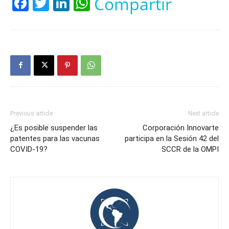
Facebook
Twitter
LinkedIn
WhatsApp
Compartir
Previous article
Next article
¿Es posible suspender las
Corporación Innovarte
patentes para las vacunas
participa en la Sesión 42 del
COVID-19?
SCCR de la OMPI