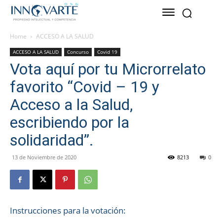
Home
ACCESO A LA SALUD
ACCESO A LA SALUD
Concurso
Covid 19
Vota aquí por tu Microrrelato
favorito “Covid – 19 y
Acceso a la Salud,
escribiendo por la
solidaridad”.
13 de Noviembre de 2020
8213
0
Instrucciones para la votación: