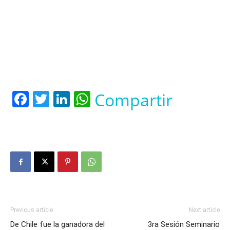
Facebook
Twitter
LinkedIn
WhatsApp
Compartir
Previous article
Next article
De Chile fue la ganadora del
3ra Sesión Seminario