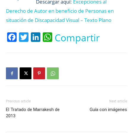
Descargar aquí:
Excepciones al
Derecho de Autor en beneficio de Personas en
situación de Discapacidad Visual – Texto Plano
Facebook
Twitter
LinkedIn
WhatsApp
Compartir
Previous article
Next article
El Tratado de Marrakesh de
Guía con imágenes
2013