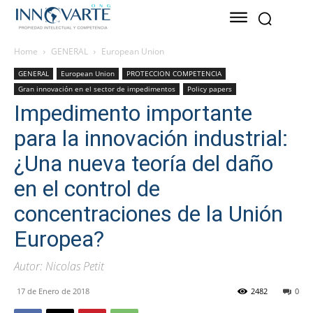
Home
GENERAL
European Union
GENERAL
European Union
PROTECCION COMPETENCIA
Gran innovación en el sector de impedimentos
Policy papers
Impedimento importante
para la innovación industrial:
¿Una nueva teoría del daño
en el control de
concentraciones de la Unión
Europea?
Autor: Nicolas Petit
17 de Enero de 2018
2482
0