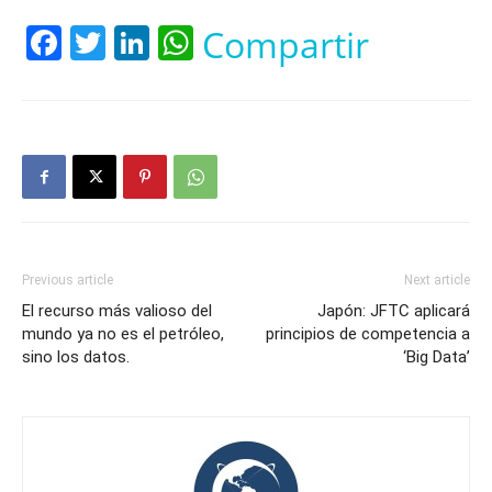
Facebook
Twitter
LinkedIn
WhatsApp
Compartir
Previous article
Next article
El recurso más valioso del
Japón: JFTC aplicará
mundo ya no es el petróleo,
principios de competencia a
sino los datos.
‘Big Data’