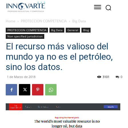
Home
PROTECCION COMPETENCIA
Big Data
PROTECCION COMPETENCIA
Big Data
General
Blog
Non specified jurisdiction
El recurso más valioso del
mundo ya no es el petróleo,
sino los datos.
1 de Marzo de 2018
3101
0