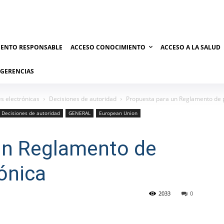
IENTO RESPONSABLE
ACCESO CONOCIMIENTO
ACCESO A LA SALUD
UGERENCIAS
s electrónicas
Decisiones de autoridad
Propuesta para un Reglamento de p
Decisiones de autoridad
GENERAL
European Union
un Reglamento de
rónica
2033
0