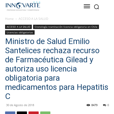
Home
ACCESO A LA SALUD
ACCESO A LA SALUD
Cronología tramitación licencia obligatoria en Chile
Licencias obligatorias
Ministro de Salud Emilio
Santelices rechaza recurso
de Farmacéutica Gilead y
autoriza uso licencia
obligatoria para
medicamentos para Hepatitis
C
30 de Agosto de 2018
8479
0