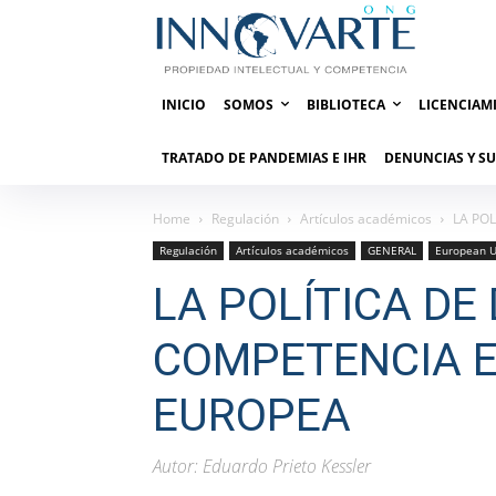
INICIO
SOMOS
BIBLIOTECA
LICENCIAM
TRATADO DE PANDEMIAS E IHR
DENUNCIAS Y S
Home
Regulación
Artículos académicos
LA PO
Regulación
Artículos académicos
GENERAL
European U
LA POLÍTICA DE
COMPETENCIA E
EUROPEA
Autor: Eduardo Prieto Kessler