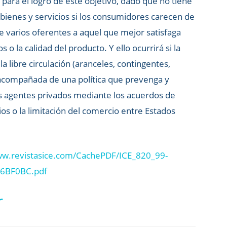
ara el logro de este objetivo, dado que no tiene
e bienes y servicios si los consumidores carecen de
tre varios oferentes a aquel que mejor satisfaga
 o la calidad del producto. Y ello ocurrirá si la
la libre circulación (aranceles, contingentes,
e acompañada de una política que prevenga y
os agentes privados mediante los acuerdos de
ios o la limitación del comercio entre Estados
ww.revistasice.com/CachePDF/ICE_820_99-
6BF0BC.pdf
r