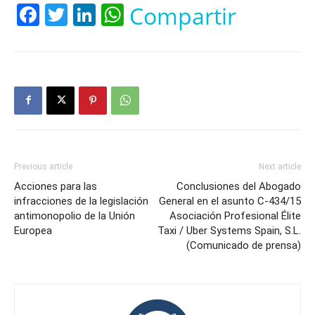
Facebook
Twitter
LinkedIn
WhatsApp
Compartir
Previous article
Next article
Acciones para las
Conclusiones del Abogado
infracciones de la legislación
General en el asunto C-434/15
antimonopolio de la Unión
Asociación Profesional Élite
Europea
Taxi / Uber Systems Spain, S.L.
(Comunicado de prensa)