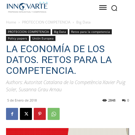
Home
PROTECCION COMPETENCIA
Big Data
PROTECCION COMPETENCIA
Big Data
Retos para la competencia
Policy papers
Unión Europea
LA ECONOMÍA DE LOS
DATOS. RETOS PARA LA
COMPETENCIA.
Authors: Autoritat Catalana de la Competència Xavier Puig
Soler, Susanna Grau Arnau
5 de Enero de 2018
2848
0