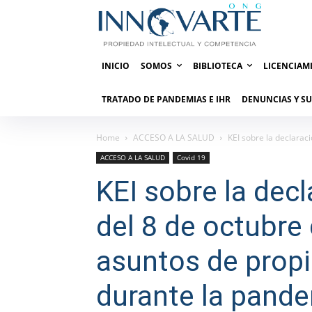
INICIO
SOMOS
BIBLIOTECA
LICENCIAM
TRATADO DE PANDEMIAS E IHR
DENUNCIAS Y S
Home
ACCESO A LA SALUD
KEI sobre la declarac
ACCESO A LA SALUD
Covid 19
KEI sobre la dec
del 8 de octubre
asuntos de propi
durante la pand