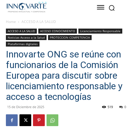
Home
ACCESO A LA SALUD
ACCESO A LA SALUD
ACCESO CONOCIMIENTO
Licenciamiento Responsable
Noticias Acceso a la Salud
PROTECCION COMPETENCIA
Plataformas digitales
Innovarte ONG se reúne con
funcionarios de la Comisión
Europea para discutir sobre
licenciamiento responsable y
acceso a tecnologías
15 de Diciembre de 2025
519
0