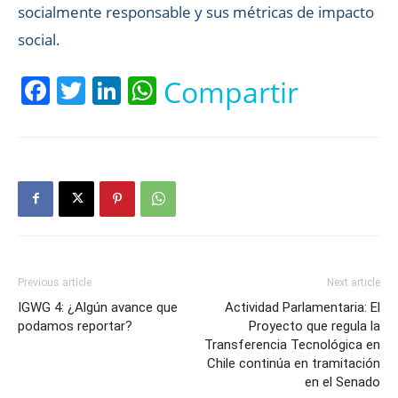
socialmente responsable y sus métricas de impacto
social.
Facebook
Twitter
LinkedIn
WhatsApp
Compartir
Previous article
Next article
IGWG 4: ¿Algún avance que
Actividad Parlamentaria: El
podamos reportar?
Proyecto que regula la
Transferencia Tecnológica en
Chile continúa en tramitación
en el Senado