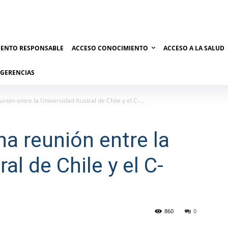
IENTO RESPONSABLE
ACCESO CONOCIMIENTO
ACCESO A LA SALUD
UGERENCIAS
nión entre la Universidad Austral de Chile y el C-...
na reunión entre la
al de Chile y el C-
860
0