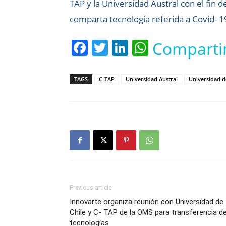
TAP y la Universidad Austral con el fin d
comparta tecnología referida a Covid- 1
Facebook
Twitter
LinkedIn
WhatsApp
Comparti
TAGS
C-TAP
Universidad Austral
Universidad d
Previous article
Innovarte organiza reunión con Universidad de
Chile y C- TAP de la OMS para transferencia d
tecnologías