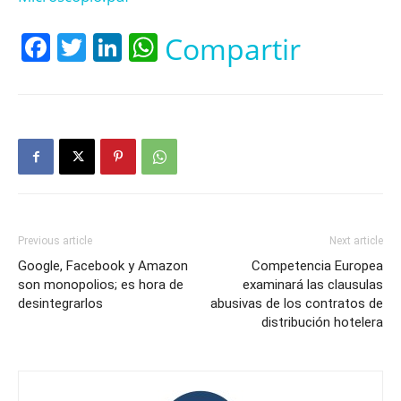
Facebook
Twitter
LinkedIn
WhatsApp
Compartir
Previous article
Next article
Google, Facebook y Amazon
Competencia Europea
son monopolios; es hora de
examinará las clausulas
desintegrarlos
abusivas de los contratos de
distribución hotelera