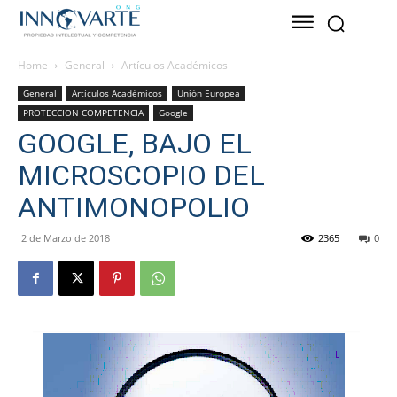
Home
General
Artículos Académicos
General
Artículos Académicos
Unión Europea
PROTECCION COMPETENCIA
Google
GOOGLE, BAJO EL
MICROSCOPIO DEL
ANTIMONOPOLIO
2 de Marzo de 2018
2365
0