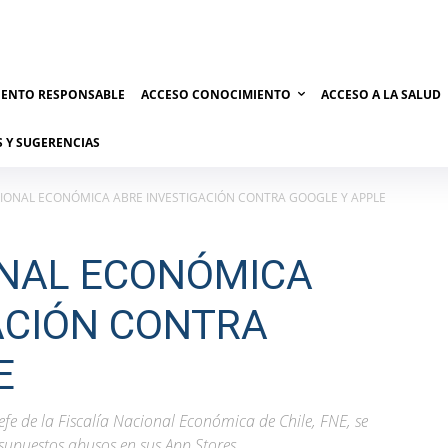
IENTO RESPONSABLE
ACCESO CONOCIMIENTO
ACCESO A LA SALUD
 Y SUGERENCIAS
CIONAL ECONÓMICA ABRE INVESTIGACIÓN CONTRA GOOGLE Y APPLE
ONAL ECONÓMICA
ACIÓN CONTRA
E
efe de la Fiscalía Nacional Económica de Chile, FNE, se
 supuestos abusos en sus App Stores