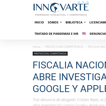
INICIO
SOMOS
BIBLIOTECA
LICENCIAM
TRATADO DE PANDEMIAS E IHR
DENUNCIAS
Home
PROTECCION COMPETENCIA
FISCALIA NA
PROTECCION COMPETENCIA
FISCALIA NACI
ABRE INVESTIG
GOOGLE Y APPL
Tras denuncia de abogado Cristian Reyes, ex J
abre investigación contra Google y Apple por