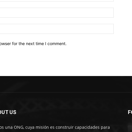
owser for the next time I comment.
OUT US
F
s una ONG, cuya misión es construir capacidades para