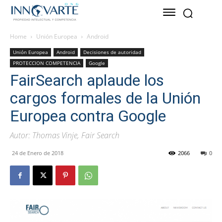
Home
Unión Europea
Android
Unión Europea
Android
Decisiones de autoridad
PROTECCION COMPETENCIA
Google
FairSearch aplaude los
cargos formales de la Unión
Europea contra Google
Autor: Thomas Vinje, Fair Search
24 de Enero de 2018
2066
0