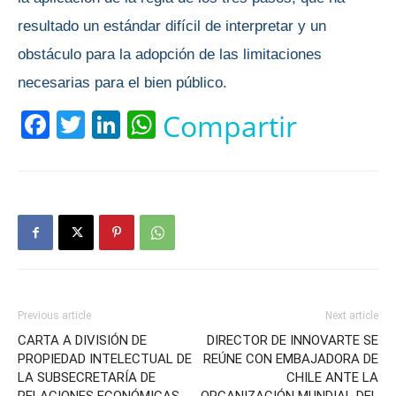
resultado un estándar difícil de interpretar y un
obstáculo para la adopción de las limitaciones
necesarias para el bien público.
Facebook
Twitter
LinkedIn
WhatsApp
Compartir
Previous article
Next article
CARTA A DIVISIÓN DE
DIRECTOR DE INNOVARTE SE
PROPIEDAD INTELECTUAL DE
REÚNE CON EMBAJADORA DE
LA SUBSECRETARÍA DE
CHILE ANTE LA
RELACIONES ECONÓMICAS
ORGANIZACIÓN MUNDIAL DEL