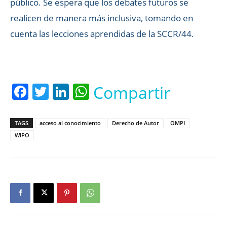
público. Se espera que los debates futuros se
realicen de manera más inclusiva, tomando en
cuenta las lecciones aprendidas de la SCCR/44.
Facebook
Twitter
LinkedIn
WhatsApp
Compartir
TAGS
acceso al conocimiento
Derecho de Autor
OMPI
WIPO