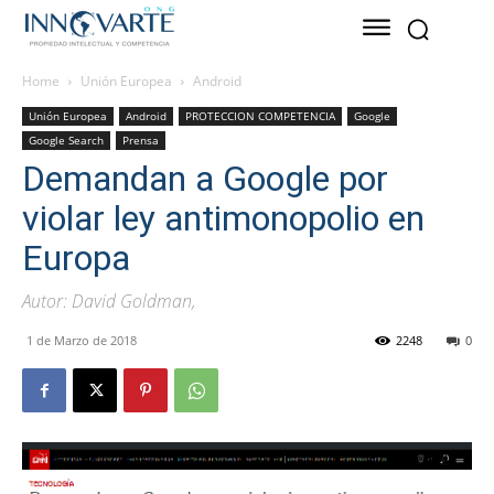
Home
Unión Europea
Android
Unión Europea
Android
PROTECCION COMPETENCIA
Google
Google Search
Prensa
Demandan a Google por
violar ley antimonopolio en
Europa
Autor: David Goldman,
1 de Marzo de 2018
2248
0