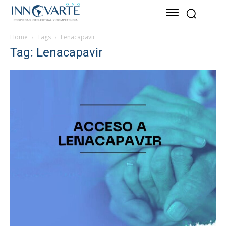
Home
Tags
Lenacapavir
Tag: Lenacapavir