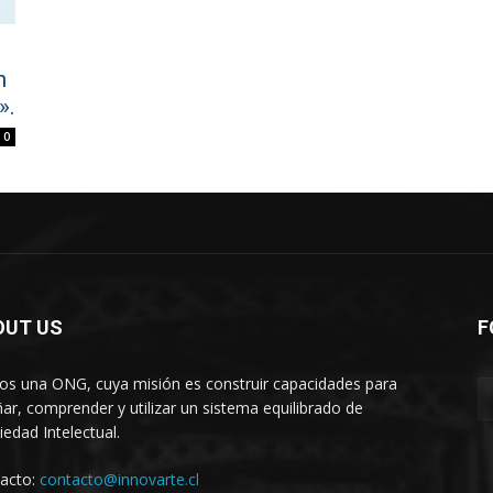
n
».
0
OUT US
F
s una ONG, cuya misión es construir capacidades para
ñar, comprender y utilizar un sistema equilibrado de
iedad Intelectual.
acto:
contacto@innovarte.cl