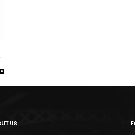
a
0
OUT US
F