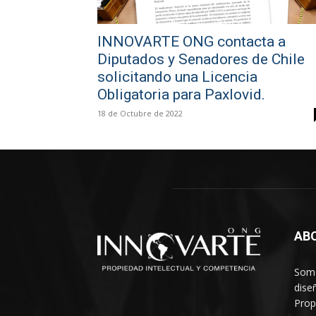
INNOVARTE ONG contacta a
Diputados y Senadores de Chile
solicitando una Licencia
Obligatoria para Paxlovid.
18 de Octubre de 2022
AB
Somo
dise
Prop